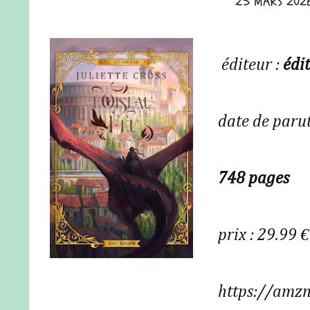
25 MARS 202
éditeur :
édit
date de paru
748 pages
prix : 29.99 €
https://amz