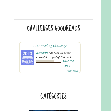
CHALLENGES GOODREADS
2023 Reading Challenge
Karline05
has read 90 books
toward their goal of 130 books.
90 of 130
(69%)
view books
CATÉGORIES