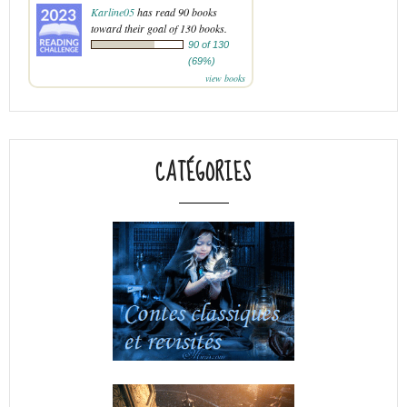
Karline05
has read 90 books
toward their goal of 130 books.
90 of 130
(69%)
view books
CATÉGORIES