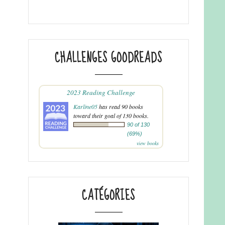
CHALLENGES GOODREADS
2023 Reading Challenge
Karline05
has read 90 books
toward their goal of 130 books.
90 of 130
(69%)
view books
CATÉGORIES