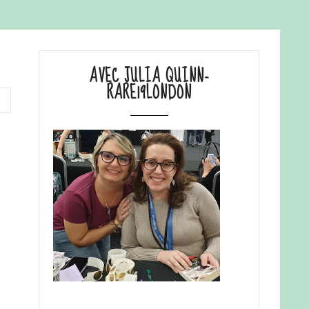
AVEC JULIA QUINN-
RARE19LONDON