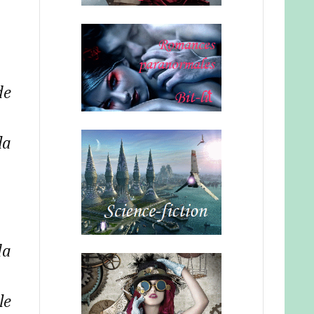
de
la
da
le