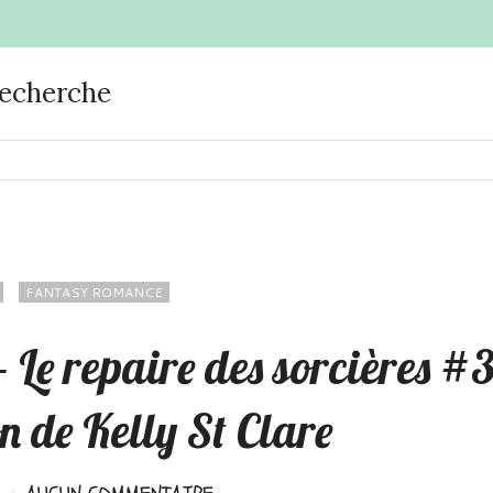
recherche
FANTASY ROMANCE
- Le repaire des sorcières #
n de Kelly St Clare