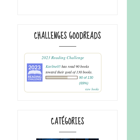
CHALLENGES GOODREADS
2023 Reading Challenge
Karline05
has read 90 books
toward their goal of 130 books.
90 of 130
(69%)
view books
CATÉGORIES