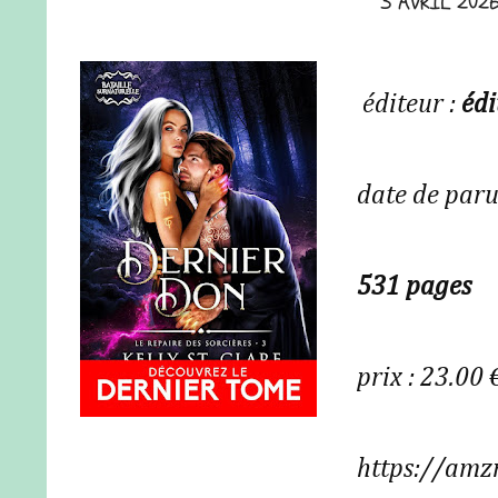
3 AVRIL 202
éditeur :
édi
date de paru
531 pages
prix : 23.00 
https://amz