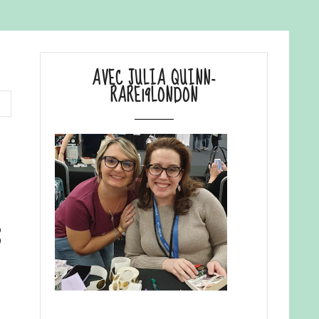
AVEC JULIA QUINN-
RARE19LONDON
3