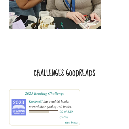
CHALLENGES GOODREADS
2023 Reading Challenge
Karline05
has read 90 books
toward their goal of 130 books.
90 of 130
(69%)
view books