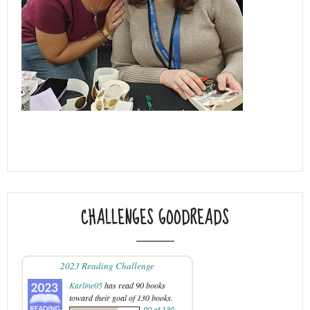
CHALLENGES GOODREADS
2023 Reading Challenge
Karline05
has read 90 books
toward their goal of 130 books.
90 of 130