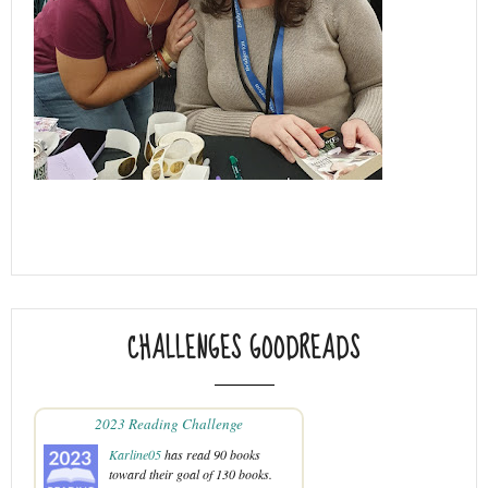
CHALLENGES GOODREADS
2023 Reading Challenge
Karline05
has read 90 books
toward their goal of 130 books.