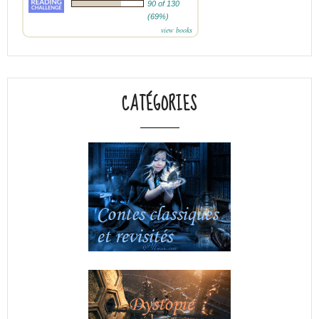
90 of 130
(69%)
view books
CATÉGORIES