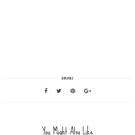
SHARE
You Might Also Like