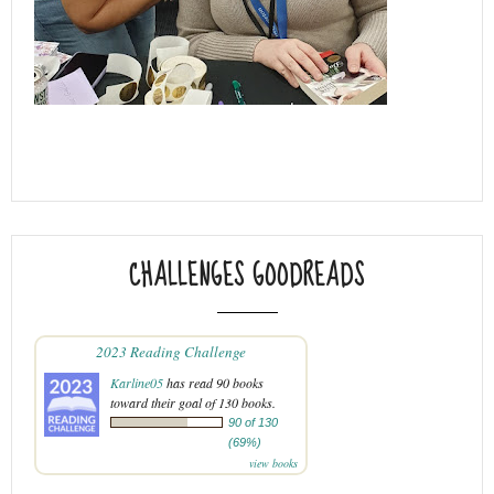
CHALLENGES GOODREADS
2023 Reading Challenge
Karline05
has read 90 books
toward their goal of 130 books.
90 of 130
(69%)
view books