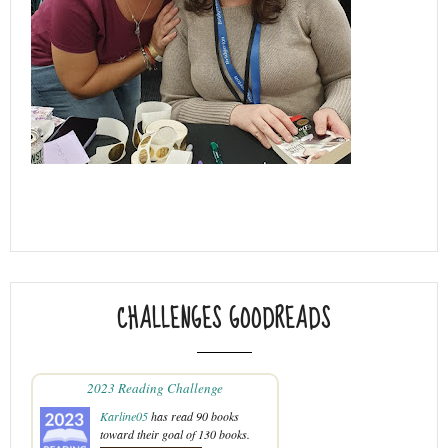
CHALLENGES GOODREADS
2023 Reading Challenge
Karline05
has read 90 books
toward their goal of 130 books.